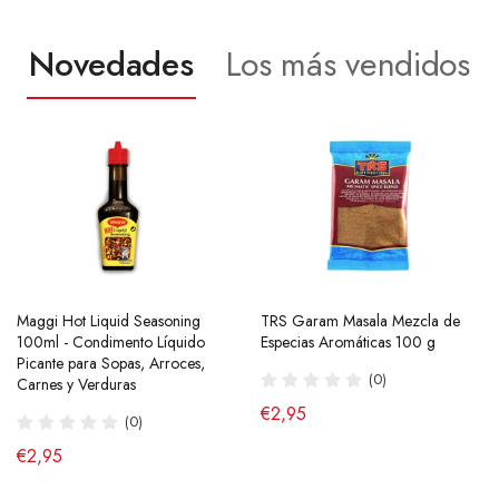
Novedades
Los más vendidos
Maggi Hot Liquid Seasoning
Ramen Buldak Carbonara
TRS Garam Masala Mezcla de
Salsa de Chili Crujiente 210g
100ml - Condimento Líquido
Coreano (Halal) 130g SamYang
Especias Aromáticas 100 g
Laoganma
Picante para Sopas, Arroces,
(40)
(0)
(43)
Carnes y Verduras
de €2,90
€2,95
€4,95
(0)
€2,95