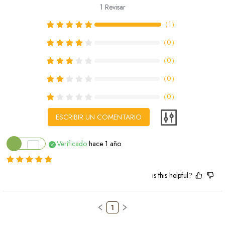
1
Revisar
（
1
）
（
0
）
（
0
）
（
0
）
（
0
）
ESCRIBIR UN COMENTARIO
Verificado
hace 1 año
is this helpful?
1