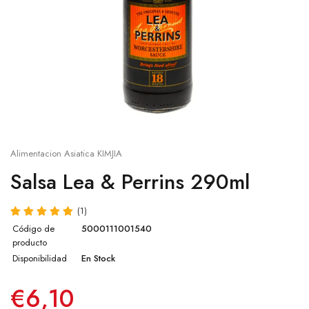
Salsa sésamo
Cup
Salsa ostra
Otros
Salsa agridulce
Leche de coco
Alimentacion Asiatica KIMJIA
Pasta de Wasabi
Salsa Lea & Perrins 290ml
Caldo Concentrado para Ramen
(1)
Salsa Lee Kum Kee
Código de
5000111001540
producto
Disponibilidad
En Stock
Otras salsas
€6,10