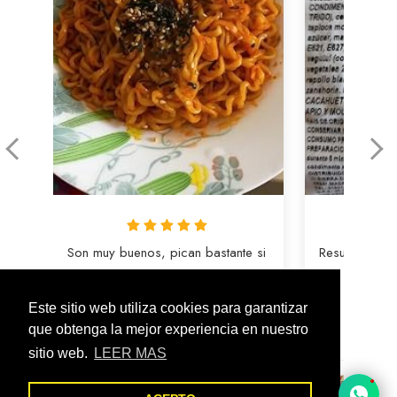
Son muy buenos, pican bastante si 
Resulta que e
no se...
co
Este sitio web utiliza cookies para garantizar
ALICIA
G
que obtenga la mejor experiencia en nuestro
2024/06/24
2
sitio web.
LEER MAS
Ramen Buldak Coreano
Rame
1