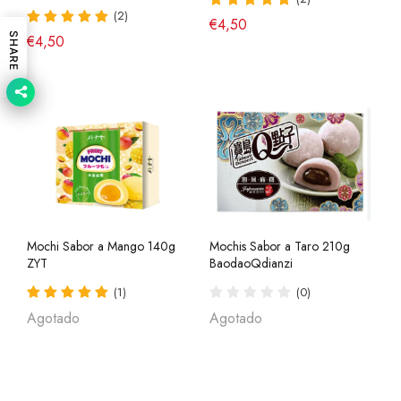
(2)
€4,50
SHARE
€4,50
Mochi Sabor a Mango 140g
Mochis Sabor a Taro 210g
ZYT
BaodaoQdianzi
(1)
(0)
Agotado
Agotado