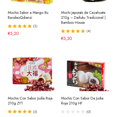
Mochis Sabor a Mango 8u.
Mochi Japonés de Cacahuete
BaodaoQdianzi
210g – Daifuku Tradicional |
Bamboo House
(2)
(4)
€3,20
€3,20
Mochis Con Sabor Judía Roja
Mochis Con Sabor De Judia
210g ZYT
Roja 210g HF
(3)
(0)