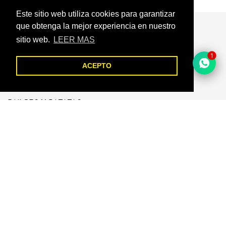
Este sitio web utiliza cookies para garantizar
que obtenga la mejor experiencia en nuestro
sitio web.
LEER MAS
Alimentación
1
UTENSILIOS
ACEPTO
BEBIDAS
DULCES Y PATATAS
RAMENS INSTÁNTANEOS
PARA HACER SUSHI
Sobre nosotros
Contactanos
Affiliate
Seguimiento de Envios