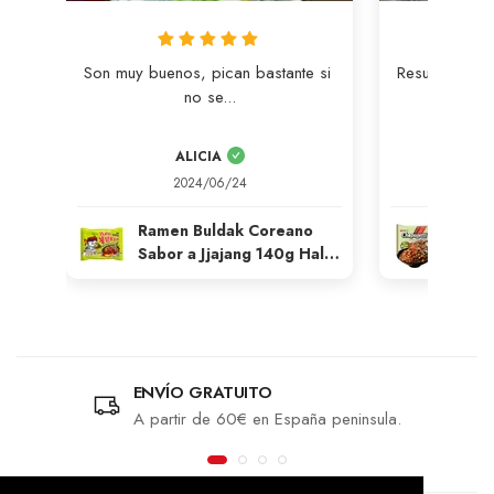
Son muy buenos, pican bastante si 
Resulta que e
no se...
co
ALICIA
G
2024/06/24
2
Ramen Buldak Coreano
Rame
Sabor a Jjajang 140g Halal
Salte
Samyang
Salsa
Nong
ENVÍO GRATUITO
A partir de 60€ en España peninsula.