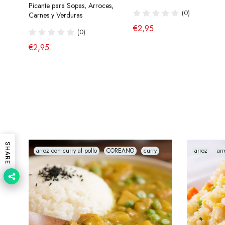
Picante para Sopas, Arroces,
(40)
(0)
(43)
Carnes y Verduras
de €2,90
€2,95
€4,95
(0)
€2,95
SHARE
arroz con curry al pollo
COREANO
curry
arroz
arr