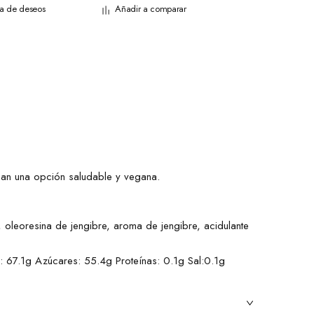
sta de deseos
Añadir a comparar
can una opción saludable y vegana.
oleoresina de jengibre, aroma de jengibre, acidulante
: 67.1g Azúcares: 55.4g Proteínas: 0.1g Sal:0.1g