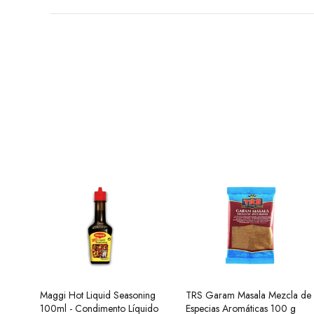
Maggi Hot Liquid Seasoning
Ramen Buldak Carbonara
TRS Garam Masala Mezcla de
Salsa de Chili Crujiente 210g
100ml - Condimento Líquido
Coreano (Halal) 130g SamYang
Especias Aromáticas 100 g
Laoganma