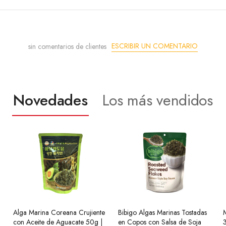
ESCRIBIR UN COMENTARIO
sin comentarios de clientes
Novedades
Los más vendidos
Alga Marina Coreana Crujiente
Ramen Coreano Buldak Sabor
Bibigo Algas Marinas Tostadas
Ramen Coreanos Salteados
con Aceite de Aguacate 50g |
a Queso Hala 140g SamYang
en Copos con Salsa de Soja
Chapagetti con Salsa Chajang