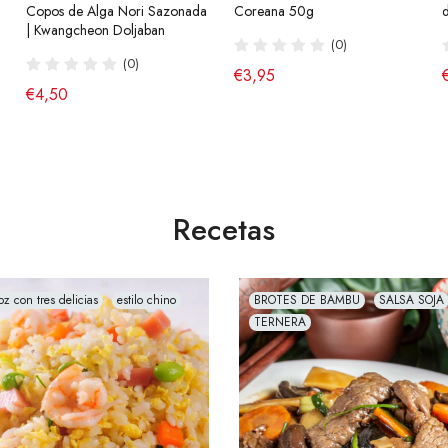
Copos de Alga Nori Sazonada
Coreana 50g
Halal 140g Nongshim
(10)
| Kwangcheon Doljaban
(0)
(13)
de €2,65
(0)
€3,95
€2,75
€4,50
Recetas
oz con tres delicias
estilo chino
BROTES DE BAMBU
SALSA SOJA
TERNERA