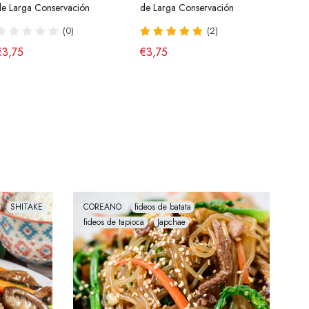
de Larga Conservación
de Larga Conservación
140g Young Poong
Powde
(43)
Calid
(0)
(2)
(8)
€2,95
€7,9
€3,75
€3,75
€3,70
€1,9
SHITAKE
COREANO
fideos de batata
fideos de tapioca
Japchae