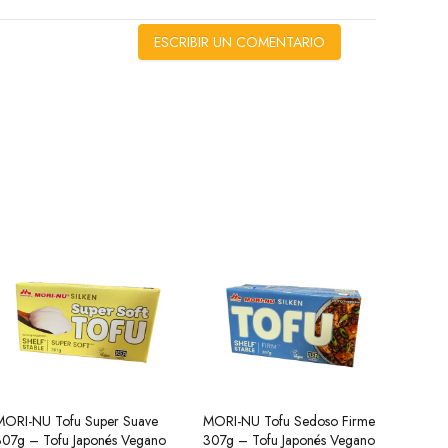
ESCRIBIR UN COMENTARIO
MORI-NU Tofu Super Suave
Salsa para Ensalada china (Salsa
MORI-NU Tofu Sedoso Firme
Tteokbokki Pastel de Arroz
Cúrcu
Kimch
307g – Tofu Japonés Vegano
Blanca) 250g HX
307g – Tofu Japonés Vegano
Dulce y Picante Cup Yopokki
Especi
Botel