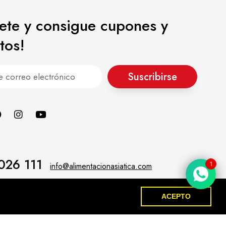
bete y consigue cupones y
tos!
Suscribirse
026 111
1
info@alimentacionasiatica.com
ACEPTO