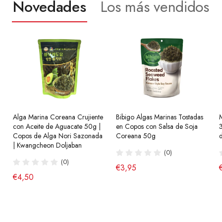
Novedades
Los más vendidos
Alga Marina Coreana Crujiente
Ramen Coreano Buldak Sabor
Bibigo Algas Marinas Tostadas
Ramen Coreanos Salteados
con Aceite de Aguacate 50g |
a Queso Hala 140g SamYang
en Copos con Salsa de Soja
Chapagetti con Salsa Chajang
Copos de Alga Nori Sazonada
Coreana 50g
Halal 140g Nongshim
(10)
| Kwangcheon Doljaban
(0)
(13)
de €2,65
(0)
€3,95
€2,75
€4,50