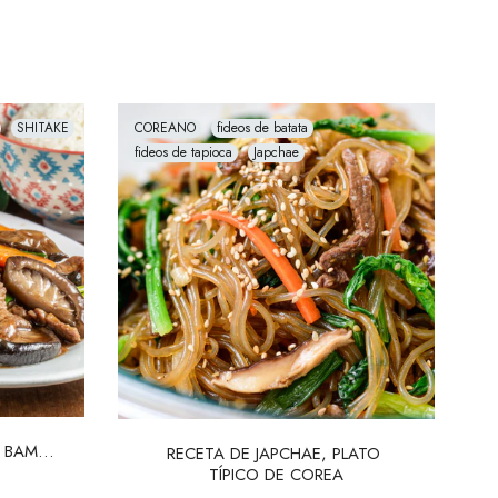
SHITAKE
COREANO
fideos de batata
fideos de tapioca
Japchae
 BAMBÚ 
RECETA DE JAPCHAE, PLATO 
TÍPICO DE COREA