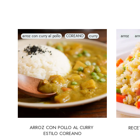
arroz con curry al pollo
COREANO
curry
arroz
arr
ARROZ CON POLLO AL CURRY 
RECE
ESTILO COREANO