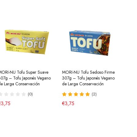
MORI-NU Tofu Super Suave
Salsa para Ensalada china (Salsa
MORI-NU Tofu Sedoso Firme
Tteokbokki Pastel de Arroz
Cúrcu
Kimch
307g – Tofu Japonés Vegano
Blanca) 250g HX
307g – Tofu Japonés Vegano
Dulce y Picante Cup Yopokki
Especi
Botel
de Larga Conservación
de Larga Conservación
140g Young Poong
Powde
(43)
Calid
(0)
(2)
(8)
€2,95
€7,9
€3,75
€3,75
€3,70
€1,9