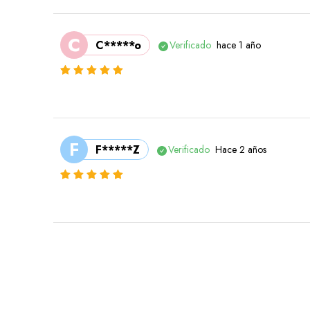
C
C*****o
Verificado
hace 1 año
F
F*****Z
Verificado
Hace 2 años