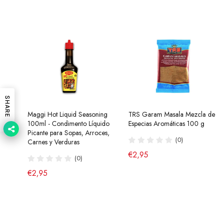
SHARE
Maggi Hot Liquid Seasoning
Ramen Buldak Carbonara
TRS Garam Masala Mezcla de
Salsa de Chili Crujiente 210g
100ml - Condimento Líquido
Coreano (Halal) 130g SamYang
Especias Aromáticas 100 g
Laoganma
Picante para Sopas, Arroces,
(40)
(0)
(43)
Carnes y Verduras
de €2,90
€2,95
€4,95
(0)
€2,95