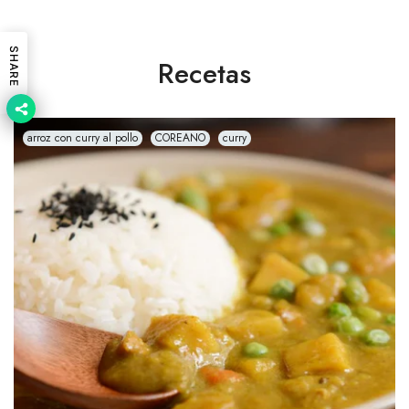
SHARE
Recetas
arroz con curry al pollo
COREANO
curry