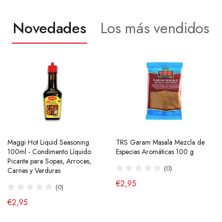
Novedades
Los más vendidos
Maggi Hot Liquid Seasoning
Ramen Buldak Carbonara
TRS Garam Masala Mezcla de
Salsa de Chili Crujiente 210g
100ml - Condimento Líquido
Coreano (Halal) 130g SamYang
Especias Aromáticas 100 g
Laoganma
Picante para Sopas, Arroces,
(40)
(0)
(43)
Carnes y Verduras
de €2,90
€2,95
€4,95
(0)
€2,95