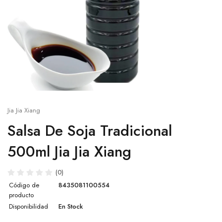
Salsa sésamo
Cup
Salsa ostra
Otros
Salsa agridulce
Leche de coco
Jia Jia Xiang
Pasta de Wasabi
Salsa De Soja Tradicional
Caldo Concentrado para Ramen
500ml Jia Jia Xiang
Salsa Lee Kum Kee
(0)
Código de
8435081100554
Otras salsas
producto
Disponibilidad
En Stock