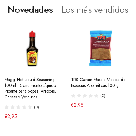
Novedades
Los más vendidos
Maggi Hot Liquid Seasoning
Ramen Buldak Carbonara
TRS Garam Masala Mezcla de
Salsa de Chili Crujiente 210g
100ml - Condimento Líquido
Coreano (Halal) 130g SamYang
Especias Aromáticas 100 g
Laoganma
Picante para Sopas, Arroces,
(40)
(0)
(43)
Carnes y Verduras
de €2,90
€2,95
€4,95
(0)
€2,95