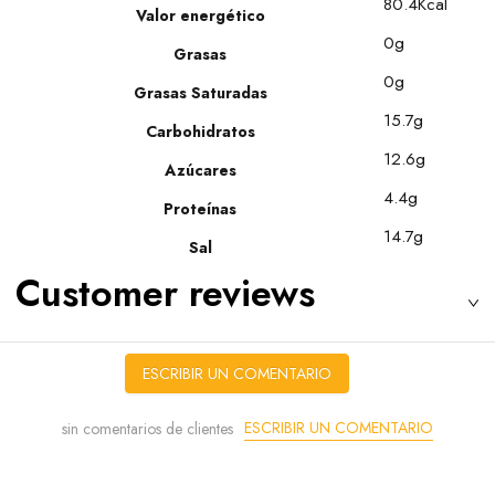
80.4Kcal
Valor energético
0g
Grasas
0g
Grasas Saturadas
15.7g
Carbohidratos
12.6g
Azúcares
4.4g
Proteínas
14.7g
Sal
Customer reviews
ESCRIBIR UN COMENTARIO
ESCRIBIR UN COMENTARIO
sin comentarios de clientes