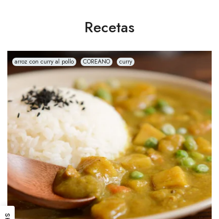
Recetas
arroz con curry al pollo
COREANO
curry