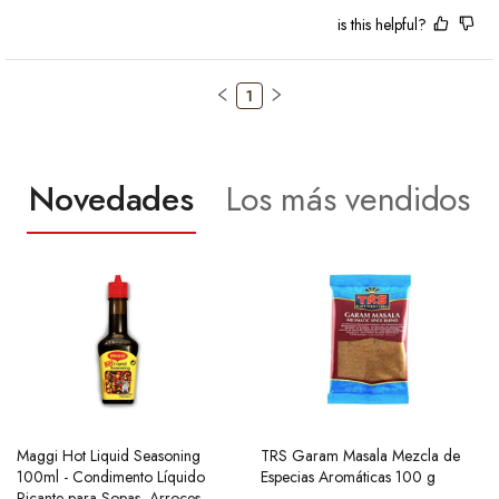
is this helpful?
1
Novedades
Los más vendidos
Maggi Hot Liquid Seasoning
Ramen Buldak Carbonara
TRS Garam Masala Mezcla de
Salsa de Chili Crujiente 210g
100ml - Condimento Líquido
Coreano (Halal) 130g SamYang
Especias Aromáticas 100 g
Laoganma
Picante para Sopas, Arroces,