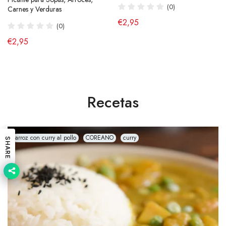
(40)
(0)
(43)
Carnes y Verduras
de €2,90
€2,95
€4,95
(0)
€2,95
Recetas
arroz con curry al pollo
COREANO
curry
SHARE