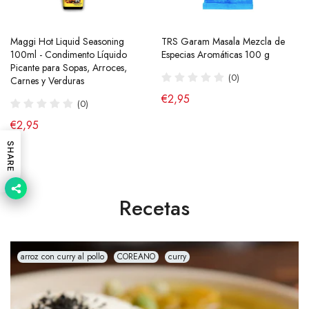
Maggi Hot Liquid Seasoning
Ramen Buldak Carbonara
TRS Garam Masala Mezcla de
Salsa de Chili Crujiente 210g
100ml - Condimento Líquido
Coreano (Halal) 130g SamYang
Especias Aromáticas 100 g
Laoganma
Picante para Sopas, Arroces,
(40)
(0)
(43)
Carnes y Verduras
de €2,90
€2,95
€4,95
(0)
€2,95
SHARE
Recetas
arroz con curry al pollo
COREANO
curry