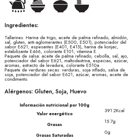
Ingredientes:
Tallarines: Harina de trigo, aceite de palma refinado, almidón,
sal, gluten, anti-aglomerantes (E500, E501), potenciador del
sabor E621, espesantes (E401, E415), harina de konjac,
estabilizante E466, colorante E101, vitamina E.
Paquete de salsa: aceite de palma refinado, cebolla, sal, ajo,
potenciador del sabor E621, maltodextrina, especias, azúcar,
aromas, extracto de levadura, colorante E510a.
Paquete de verduras secas: verduras, soja inflado, salsa de
soja, potenciador del sabor E621, azúcar, aromas, aceite de
condimento.
Alérgenos: Gluten, Soja, Huevo
Información nutricional por 100g
391.2Kcal
Valor energético
15.7g
Grasas
0g
Grasas Saturadas