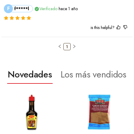
F
f*****l
Verificado
hace 1 año
is this helpful?
1
Novedades
Los más vendidos