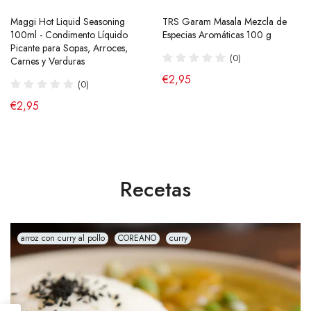
Maggi Hot Liquid Seasoning
Ramen Buldak Carbonara
TRS Garam Masala Mezcla de
Salsa de Chili Crujiente 210g
100ml - Condimento Líquido
Coreano (Halal) 130g SamYang
Especias Aromáticas 100 g
Laoganma
Picante para Sopas, Arroces,
(40)
(0)
(43)
Carnes y Verduras
de €2,90
€2,95
€4,95
(0)
€2,95
Recetas
arroz con curry al pollo
COREANO
curry