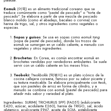
paladar.
Eomuk
(어묵) es un alimento tradicional coreano que se
traduce comúnmente como "pastel de pescado" o "torta de
pescado". Se elabora a partir de una mezcla de pescado
blanco molido (como el abadejo, bacalao o corvina) con
harina de trigo, sal, y otros ingredientes como vegetales o
especias.
Sopas y guisos
: Se usa en sopas como
eomuk tang
(sopa de pastel de pescado), donde los trozos de
eomuk se sumergen en un caldo caliente, a menudo con
vegetales y otros ingredientes.
Brochetas
: En Corea, es común encontrar eomuk en
brochetas vendidas por vendedores ambulantes. Se suele
servir con un caldo caliente en los meses fríos.
Teoboki:
Tteokbokki (떡볶이) es un plato icónico de la
cocina callejera coreana, famoso por su sabor picante y
su textura masticable. Se elabora principalmente con tteok,
que son pasteles de arroz en forma de cilindro, y a
menudo se combina con eomuk (pastel de pescado) para
añadir más sabor y variedad al plato.
Ingredientes: SURIMI( TRICHIURUS SPP) (FA051) (edulcorante
E420, azúcar, acidulante E260), harina de TRIGO, sal, ácido
glutamico, eculcorante E967, aceite de SOJA, estabilizante