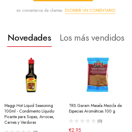
ESCRIBIR UN COMENTARIO
sin comentarios de clientes
Novedades
Los más vendidos
Maggi Hot Liquid Seasoning
Ramen Buldak Carbonara
TRS Garam Masala Mezcla de
Salsa de Chili Crujiente 210g
100ml - Condimento Líquido
Coreano (Halal) 130g SamYang
Especias Aromáticas 100 g
Laoganma
Picante para Sopas, Arroces,
(40)
(0)
(43)
Carnes y Verduras
de €2,90
€2,95
€4,95