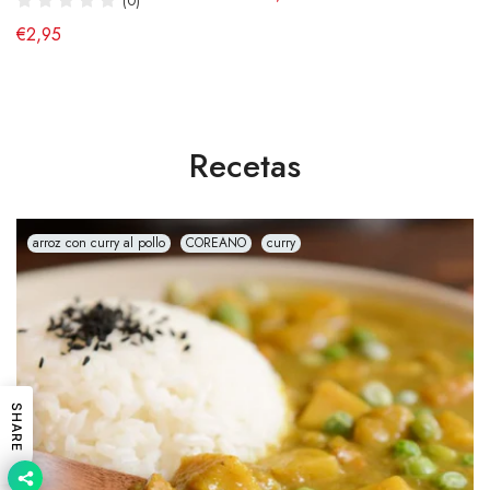
(0)
€2,95
Recetas
arroz con curry al pollo
COREANO
curry
SHARE