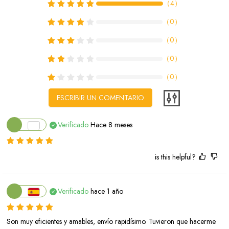
（
4
）
（
0
）
（
0
）
（
0
）
（
0
）
ESCRIBIR UN COMENTARIO
Verificado
Hace 8 meses
is this helpful?
Verificado
hace 1 año
Son muy eficientes y amables, envío rapidísimo. Tuvieron que hacerme 