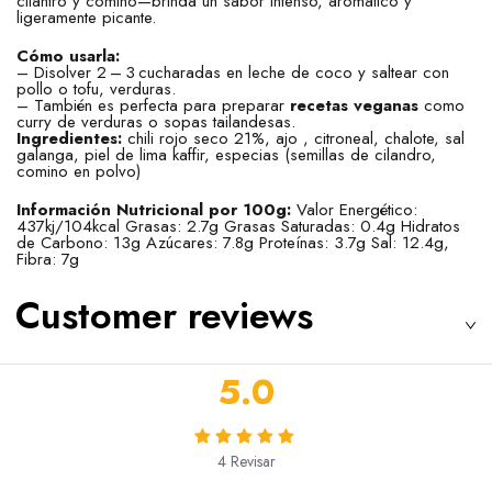
cilantro y comino—brinda un sabor intenso, aromático y
ligeramente picante.
Cómo usarla:
– Disolver 2 – 3 cucharadas en leche de coco y saltear con
pollo o tofu, verduras.
– También es perfecta para preparar
recetas veganas
como
curry de verduras o sopas tailandesas.
Ingredientes:
chili rojo seco 21%, ajo , citroneal, chalote, sal
galanga, piel de lima kaffir, especias (semillas de cilandro,
comino en polvo)
Información Nutricional por 100g:
Valor Energético:
437kj/104kcal Grasas: 2.7g Grasas Saturadas: 0.4g Hidratos
de Carbono: 13g Azúcares: 7.8g Proteínas: 3.7g Sal: 12.4g,
Fibra: 7g
Customer reviews
5.0
4
Revisar