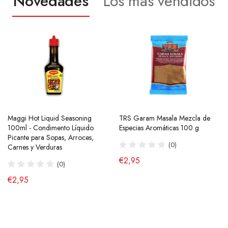
Novedades
Los más vendidos
Maggi Hot Liquid Seasoning
Ramen Buldak Carbonara
TRS Garam Masala Mezcla de
Salsa de Chili Crujiente 210g
100ml - Condimento Líquido
Coreano (Halal) 130g SamYang
Especias Aromáticas 100 g
Laoganma
Picante para Sopas, Arroces,
(40)
(0)
(43)
Carnes y Verduras
de €2,90
€2,95
€4,95
(0)
€2,95