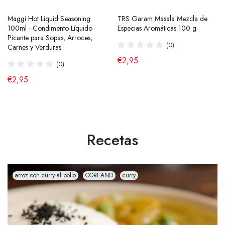
Maggi Hot Liquid Seasoning
Ramen Buldak Carbonara
TRS Garam Masala Mezcla de
Salsa de Chili Crujiente 210g
100ml - Condimento Líquido
Coreano (Halal) 130g SamYang
Especias Aromáticas 100 g
Laoganma
Picante para Sopas, Arroces,
(40)
(0)
(43)
Carnes y Verduras
de €2,90
€2,95
€4,95
(0)
€2,95
Recetas
arroz con curry al pollo
COREANO
curry