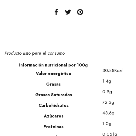
Producto listo
para el
consumo.
Información nutricional por 100g
305.8Kcal
Valor energético
1.4g
Grasas
0.9g
Grasas Saturadas
72.3g
Carbohidratos
43.6g
Azúcares
1.0g
Proteínas
0.051g