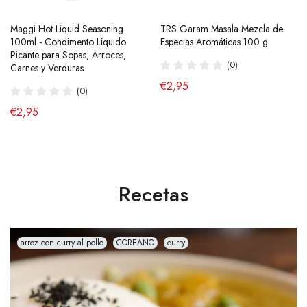
Maggi Hot Liquid Seasoning
Ramen Buldak Carbonara
TRS Garam Masala Mezcla de
Salsa de Chili Crujiente 210g
100ml - Condimento Líquido
Coreano (Halal) 130g SamYang
Especias Aromáticas 100 g
Laoganma
Picante para Sopas, Arroces,
(40)
(0)
(43)
Carnes y Verduras
de €2,90
€2,95
€4,95
(0)
€2,95
Recetas
arroz con curry al pollo
COREANO
curry