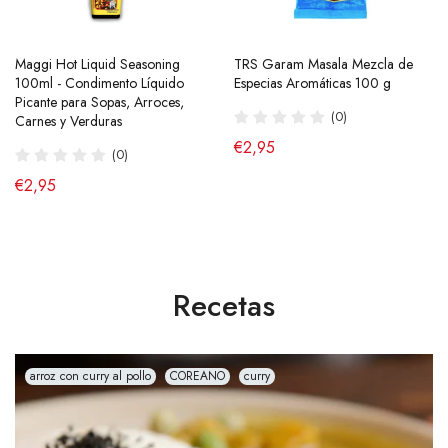
Maggi Hot Liquid Seasoning
Ramen Buldak Carbonara
TRS Garam Masala Mezcla de
Salsa de Chili Crujiente 210g
100ml - Condimento Líquido
Coreano (Halal) 130g SamYang
Especias Aromáticas 100 g
Laoganma
Picante para Sopas, Arroces,
(40)
(0)
(43)
Carnes y Verduras
de €2,90
€2,95
€4,95
(0)
€2,95
Recetas
arroz con curry al pollo
COREANO
curry