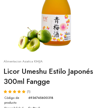
Salsa sésamo
Cup
Salsa ostra
Otros
Salsa agridulce
Leche de coco
Pasta de Wasabi
Alimentacion Asiatica KIMJIA
Caldo Concentrado para Ramen
Licor Umeshu Estilo Japonés
300ml Fangge
Salsa Lee Kum Kee
Otras salsas
(1)
Código de
6936745600318
producto