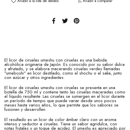
Añadir a la lista de deseos
Añadir a comparar
El licor de ciruelas umeshu con ciruelas es una bebida
alcohólica originaria de Japón. Es conocido por su sabor dulce
y afrutado, y se elabora macerando ciruelas verdes llamadas
"umeboshi" en licor destilado, como el shochu o el sake, junto
con azúcar y otros ingredientes.
El licor de ciruelas umeshu con ciruelas se presenta en una
botella de 750 ml y contiene tanto las ciruelas maceradas como
el líquido resultante. Las ciruelas se sumergen en el licor durante
un período de tiempo que puede variar desde unos pocos
meses hasta varios años, lo que permite que los sabores se
fusionen y desarrollen.
El resultado es un licor de color ámbar claro con un aroma
intenso y seductor a ciruelas. Tiene un sabor agridulce, con
notas frutales y un toque de acidez. El umeshu es apreciado por