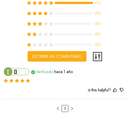
（
1
）
（
0
）
（
0
）
（
0
）
（
0
）
ESCRIBIR UN COMENTARIO
[
[]
Verificado
hace 1 año
is this helpful?
1