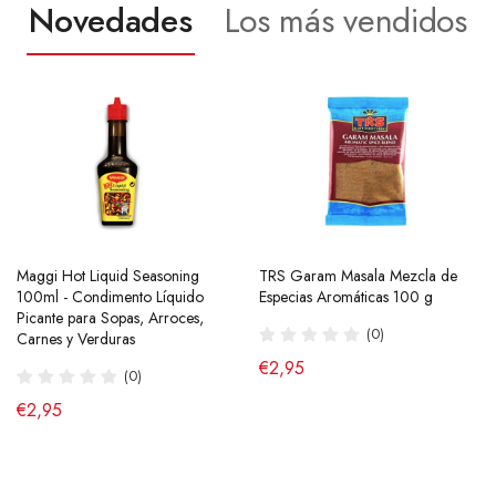
Novedades
Los más vendidos
Maggi Hot Liquid Seasoning
Ramen Buldak Carbonara
TRS Garam Masala Mezcla de
Salsa de Chili Crujiente 210g
100ml - Condimento Líquido
Coreano (Halal) 130g SamYang
Especias Aromáticas 100 g
Laoganma
Picante para Sopas, Arroces,
(40)
(0)
(43)
Carnes y Verduras
de €2,90
€2,95
€4,95
(0)
€2,95