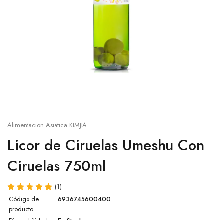
Salsa sésamo
Cup
Salsa ostra
Otros
Salsa agridulce
Leche de coco
Pasta de Wasabi
Alimentacion Asiatica KIMJIA
Caldo Concentrado para Ramen
Licor de Ciruelas Umeshu Con
Ciruelas 750ml
Salsa Lee Kum Kee
Otras salsas
(1)
Código de
6936745600400
producto