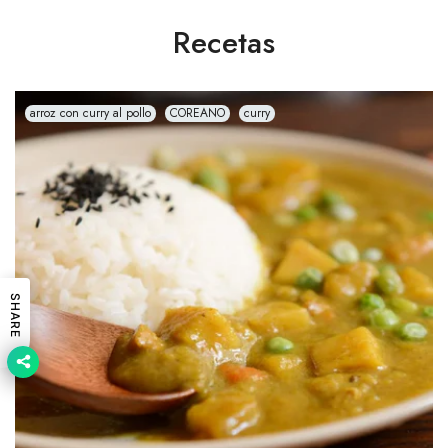
Recetas
arroz con curry al pollo
COREANO
curry
SHARE