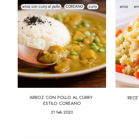
arroz con curry al pollo
COREANO
curry
arroz
arr
ARROZ CON POLLO AL CURRY 
RECE
ESTILO COREANO
21 feb 2023