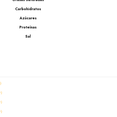
Carbohidratos
Azúcares
Proteínas
Sal
）
0
）
0
）
0
）