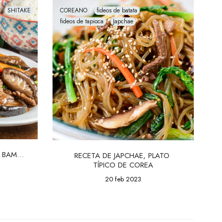
SHITAKE
COREANO
fideos de batata
fideos de tapioca
Japchae
 BAMBÚ 
RECETA DE JAPCHAE, PLATO 
TÍPICO DE COREA
20 feb 2023