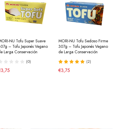
MORI-NU Tofu Super Suave
Salsa para Ensalada china (Salsa
MORI-NU Tofu Sedoso Firme
Tteokbokki Pastel de Arroz
Cúrcu
Kimch
307g – Tofu Japonés Vegano
Blanca) 250g HX
307g – Tofu Japonés Vegano
Dulce y Picante Cup Yopokki
Especi
Botel
de Larga Conservación
de Larga Conservación
140g Young Poong
Powde
(43)
Calid
(0)
(2)
(8)
€2,95
€7,9
€3,75
€3,75
€3,70
€1,9