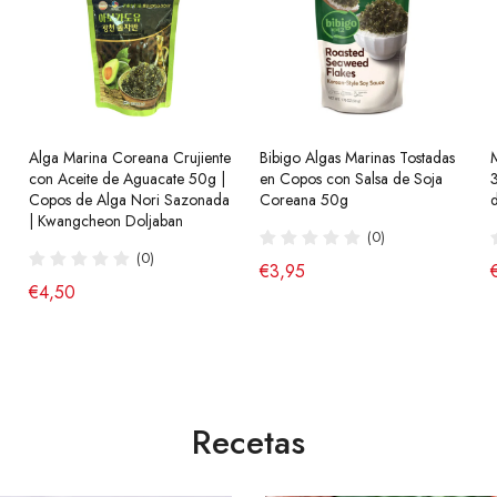
Alga Marina Coreana Crujiente
Ramen Coreano Buldak Sabor
Bibigo Algas Marinas Tostadas
Ramen Coreanos Salteados
con Aceite de Aguacate 50g |
a Queso Hala 140g SamYang
en Copos con Salsa de Soja
Chapagetti con Salsa Chajang
Copos de Alga Nori Sazonada
Coreana 50g
Halal 140g Nongshim
(10)
| Kwangcheon Doljaban
(0)
(13)
de €2,65
(0)
€3,95
€2,75
€4,50
Recetas