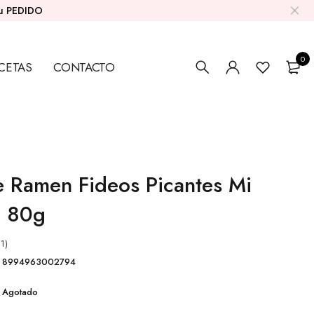
su PEDIDO
0
CETAS
CONTACTO
e Ramen Fideos Picantes Mi
 80g
(1)
8994963002794
Agotado