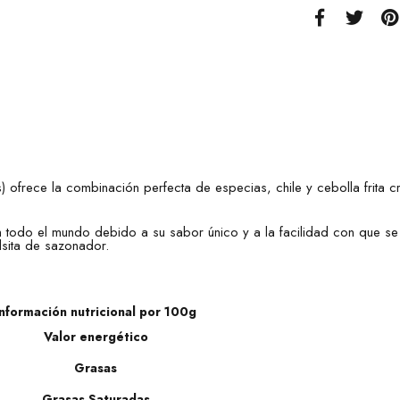
s)
ofrece la combinación perfecta de especias, chile y cebolla frita c
n todo el mundo debido a su sabor único y a la facilidad con que s
lsita de sazonador.
Información nutricional por 100g
Valor energético
Grasas
Grasas Saturadas