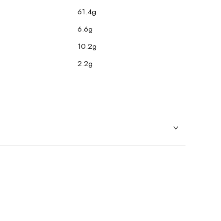
61.4g
6.6g
10.2g
2.2g