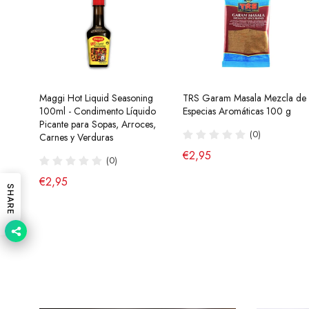
Maggi Hot Liquid Seasoning
Ramen Buldak Carbonara
TRS Garam Masala Mezcla de
Salsa de Chili Crujiente 210g
100ml - Condimento Líquido
Coreano (Halal) 130g SamYang
Especias Aromáticas 100 g
Laoganma
Picante para Sopas, Arroces,
(40)
(0)
(43)
Carnes y Verduras
de €2,90
€2,95
€4,95
(0)
€2,95
SHARE