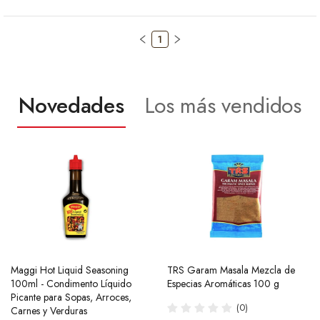
1
Novedades
Los más vendidos
Maggi Hot Liquid Seasoning
Ramen Buldak Carbonara
TRS Garam Masala Mezcla de
Salsa de Chili Crujiente 210g
100ml - Condimento Líquido
Coreano (Halal) 130g SamYang
Especias Aromáticas 100 g
Laoganma
Picante para Sopas, Arroces,
(40)
(0)
(43)
Carnes y Verduras