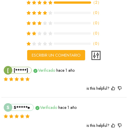
（
2
）
（
0
）
（
0
）
（
0
）
（
0
）
ESCRIBIR UN COMENTARIO
[
[*****]
Verificado
hace 1 año
is this helpful?
S
S*****e
Verificado
hace 1 año
is this helpful?