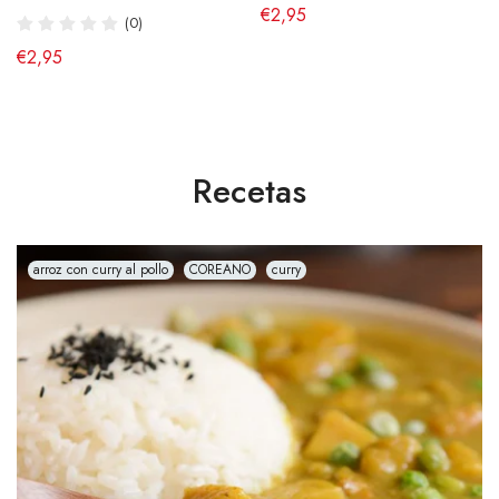
de €2,90
€2,95
€4,95
(0)
€2,95
Recetas
arroz con curry al pollo
COREANO
curry