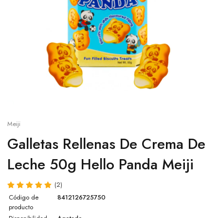
Salsa sésamo
Cup
Salsa ostra
Otros
Salsa agridulce
Leche de coco
Pasta de Wasabi
Meiji
Caldo Concentrado para Ramen
Galletas Rellenas De Crema De
Leche 50g Hello Panda Meiji
Salsa Lee Kum Kee
Otras salsas
(2)
Código de
8412126725750
producto