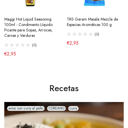
Maggi Hot Liquid Seasoning
Ramen Buldak Carbonara
TRS Garam Masala Mezcla de
Salsa de Chili Crujiente 210g
100ml - Condimento Líquido
Coreano (Halal) 130g SamYang
Especias Aromáticas 100 g
Laoganma
Picante para Sopas, Arroces,
(40)
(0)
(43)
Carnes y Verduras
de €2,90
€2,95
€4,95
(0)
€2,95
Recetas
arroz con curry al pollo
COREANO
curry