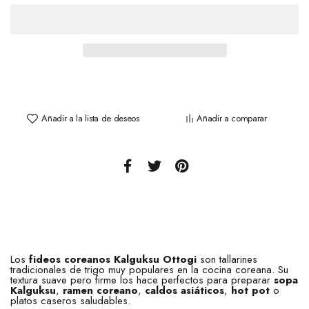
Añadir a la lista de deseos
Añadir a comparar
Los
fideos coreanos Kalguksu Ottogi
son tallarines
tradicionales de trigo muy populares en la cocina coreana. Su
textura suave pero firme los hace perfectos para preparar
sopa
Kalguksu
,
ramen coreano
,
caldos asiáticos
,
hot pot
o
platos caseros saludables.