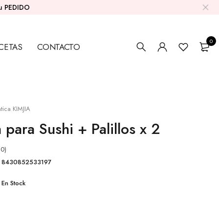
su PEDIDO
0
CETAS
CONTACTO
tica KIMJIA
a para Sushi + Palillos x 2
(0)
8430852533197
En Stock