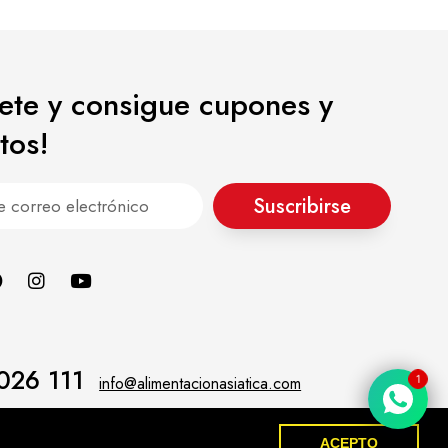
bete y consigue cupones y
tos!
Suscribirse
026 111
1
info@alimentacionasiatica.com
ACEPTO