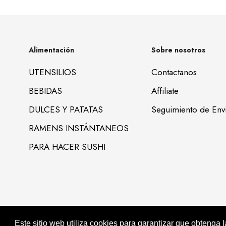
Alimentación
Sobre nosotros
UTENSILIOS
Contactanos
BEBIDAS
Affiliate
DULCES Y PATATAS
Seguimiento de Env
RAMENS INSTÁNTANEOS
PARA HACER SUSHI
Alimentación Asiatica KIMJIA © 2022. All Rights Reserved
Support by Ke
Este sitio web utiliza cookies para garantizar que obtenga 