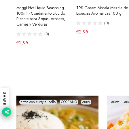
Maggi Hot Liquid Seasoning
Ramen Buldak Carbonara
TRS Garam Masala Mezcla de
Salsa de Chili Crujiente 210g
100ml - Condimento Líquido
Coreano (Halal) 130g SamYang
Especias Aromáticas 100 g
Laoganma
Picante para Sopas, Arroces,
(40)
(0)
(43)
Carnes y Verduras
de €2,90
€2,95
€4,95
(0)
€2,95
SHARE
arroz con curry al pollo
COREANO
curry
arroz
arr