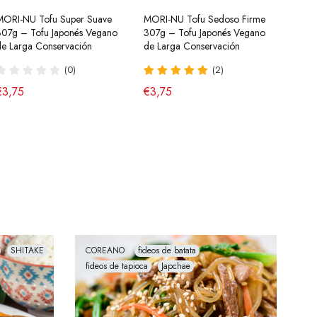
MORI-NU Tofu Super Suave
Salsa para Ensalada china (Salsa
MORI-NU Tofu Sedoso Firme
Tteokbokki Pastel de Arroz
Cúrcu
Kimch
307g – Tofu Japonés Vegano
Blanca) 250g HX
307g – Tofu Japonés Vegano
Dulce y Picante Cup Yopokki
Especi
Botel
de Larga Conservación
de Larga Conservación
140g Young Poong
Powde
(43)
Calid
(0)
(2)
(8)
€2,95
€7,9
€3,75
€3,75
€3,70
€1,9
SHITAKE
COREANO
fideos de batata
fideos de tapioca
Japchae