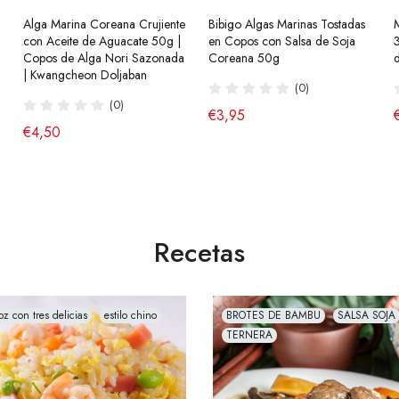
Alga Marina Coreana Crujiente
Ramen Coreano Buldak Sabor
Bibigo Algas Marinas Tostadas
Ramen Coreanos Salteados
con Aceite de Aguacate 50g |
a Queso Hala 140g SamYang
en Copos con Salsa de Soja
Chapagetti con Salsa Chajang
Copos de Alga Nori Sazonada
Coreana 50g
Halal 140g Nongshim
(10)
| Kwangcheon Doljaban
(0)
(13)
de €2,65
(0)
€3,95
€2,75
€4,50
Recetas
oz con tres delicias
estilo chino
BROTES DE BAMBU
SALSA SOJA
TERNERA