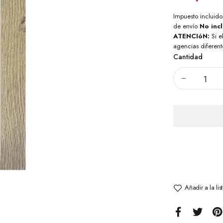
Impuesto incluido
de envío
No inc
ATENCIóN:
Si e
agencias diferent
Cantidad
Añadir a la li