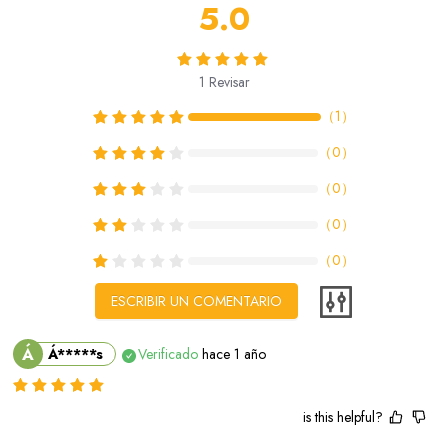
5.0
1
Revisar
（
1
）
（
0
）
（
0
）
（
0
）
（
0
）
ESCRIBIR UN COMENTARIO
Á
Á*****s
Verificado
hace 1 año
is this helpful?