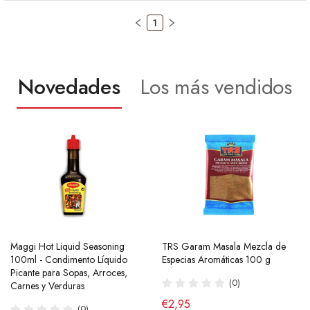
1
Novedades
Los más vendidos
Maggi Hot Liquid Seasoning
Ramen Buldak Carbonara
TRS Garam Masala Mezcla de
Salsa de Chili Crujiente 210g
100ml - Condimento Líquido
Coreano (Halal) 130g SamYang
Especias Aromáticas 100 g
Laoganma
Picante para Sopas, Arroces,
(40)
(0)
(43)
Carnes y Verduras
de €2,90
€2,95
€4,95
(0)