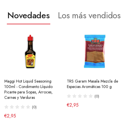
Novedades
Los más vendidos
Maggi Hot Liquid Seasoning
Ramen Buldak Carbonara
TRS Garam Masala Mezcla de
Salsa de Chili Crujiente 210g
100ml - Condimento Líquido
Coreano (Halal) 130g SamYang
Especias Aromáticas 100 g
Laoganma
Picante para Sopas, Arroces,
(40)
(0)
(43)
Carnes y Verduras
de €2,90
€2,95
€4,95
(0)
€2,95