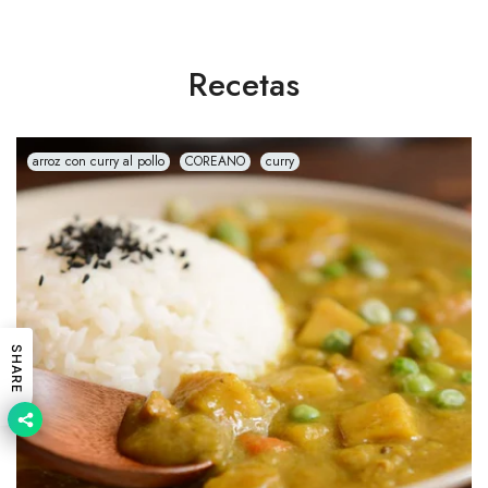
Recetas
arroz con curry al pollo
COREANO
curry
SHARE