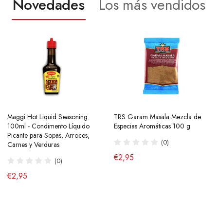
Novedades
Los más vendidos
Maggi Hot Liquid Seasoning
Ramen Buldak Carbonara
TRS Garam Masala Mezcla de
Salsa de Chili Crujiente 210g
100ml - Condimento Líquido
Coreano (Halal) 130g SamYang
Especias Aromáticas 100 g
Laoganma
Picante para Sopas, Arroces,
(40)
(0)
(43)
Carnes y Verduras
de €2,90
€2,95
€4,95
(0)
€2,95