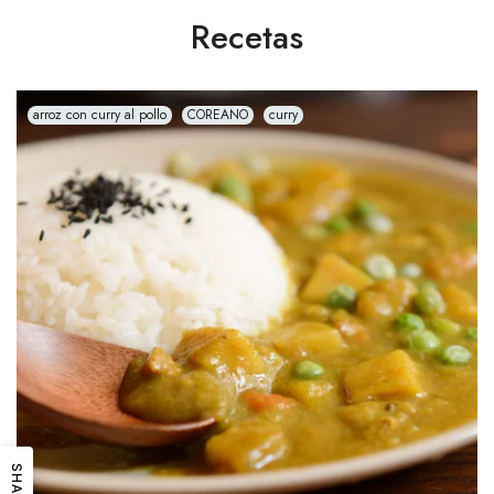
Recetas
arroz con curry al pollo
COREANO
curry
SHARE