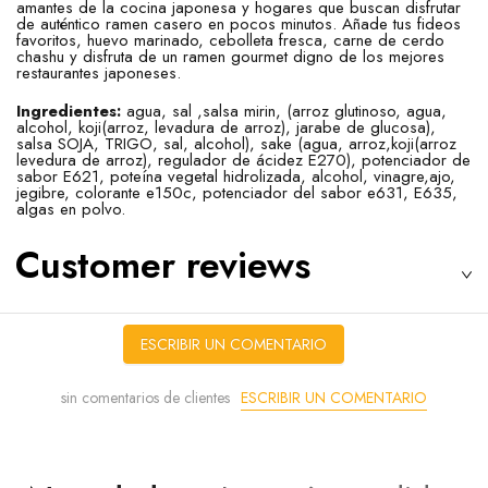
amantes de la cocina japonesa y hogares que buscan disfrutar
de auténtico ramen casero en pocos minutos. Añade tus fideos
favoritos, huevo marinado, cebolleta fresca, carne de cerdo
chashu y disfruta de un ramen gourmet digno de los mejores
restaurantes japoneses.
Ingredientes:
agua, sal ,salsa mirin, (arroz glutinoso, agua,
alcohol, koji(arroz, levadura de arroz), jarabe de glucosa),
salsa SOJA, TRIGO, sal, alcohol), sake (agua, arroz,koji(arroz
levedura de arroz), regulador de ácidez E270), potenciador de
sabor E621, poteína vegetal hidrolizada, alcohol, vinagre,ajo,
jegibre, colorante e150c, potenciador del sabor e631, E635,
algas en polvo.
Customer reviews
ESCRIBIR UN COMENTARIO
ESCRIBIR UN COMENTARIO
sin comentarios de clientes