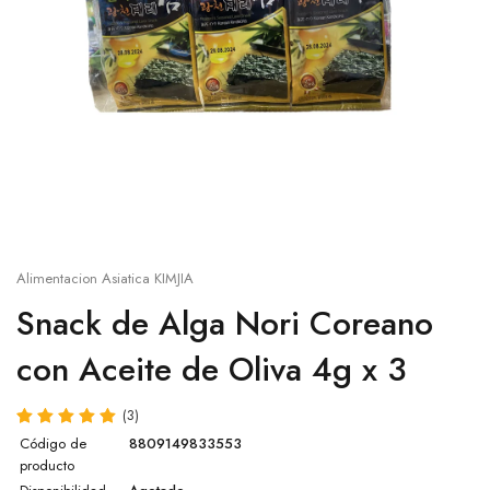
Salsa sésamo
Cup
Salsa ostra
Otros
Salsa agridulce
Leche de coco
Pasta de Wasabi
Alimentacion Asiatica KIMJIA
Caldo Concentrado para Ramen
Snack de Alga Nori Coreano
con Aceite de Oliva 4g x 3
Salsa Lee Kum Kee
Otras salsas
(3)
Código de
8809149833553
producto