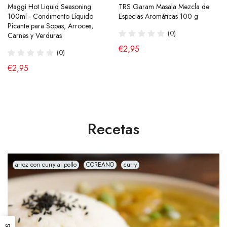
Maggi Hot Liquid Seasoning
Ramen Buldak Carbonara
TRS Garam Masala Mezcla de
Salsa de Chili Crujiente 210g
100ml - Condimento Líquido
Coreano (Halal) 130g SamYang
Especias Aromáticas 100 g
Laoganma
Picante para Sopas, Arroces,
(40)
(0)
(43)
Carnes y Verduras
de €2,90
€2,95
€4,95
(0)
€2,95
Recetas
arroz con curry al pollo
COREANO
curry