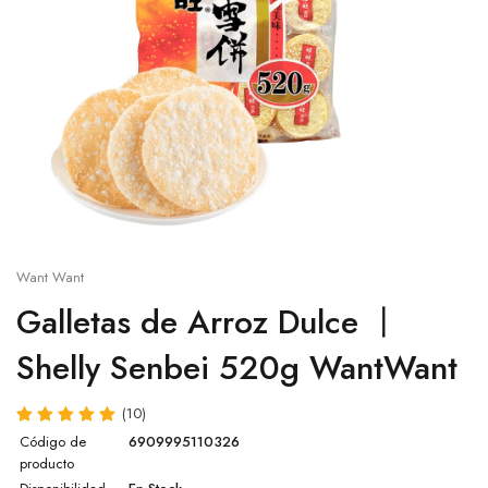
Salsa sésamo
Cup
Salsa ostra
Otros
Salsa agridulce
Leche de coco
Pasta de Wasabi
Want Want
Caldo Concentrado para Ramen
Galletas de Arroz Dulce 丨
Shelly Senbei 520g WantWant
Salsa Lee Kum Kee
Otras salsas
(10)
Código de
6909995110326
producto