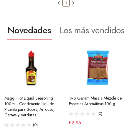
1
Novedades
Los más vendidos
Maggi Hot Liquid Seasoning
Ramen Buldak Carbonara
TRS Garam Masala Mezcla de
Salsa de Chili Crujiente 210g
100ml - Condimento Líquido
Coreano (Halal) 130g SamYang
Especias Aromáticas 100 g
Laoganma
Picante para Sopas, Arroces,
(40)
(0)
(43)
Carnes y Verduras
de €2,90
€2,95
€4,95
(0)