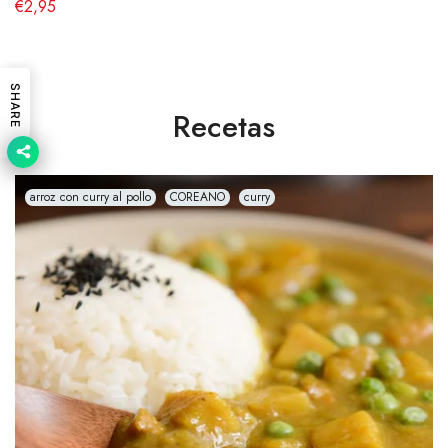
€2,95
SHARE
Recetas
arroz con curry al pollo
COREANO
curry