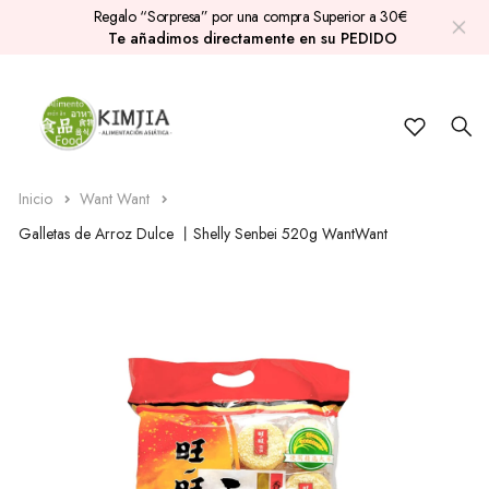
Regalo “Sorpresa” por una compra Superior a 30€
Te añadimos directamente en su PEDIDO
Salsa soja
Buldak
Tallarines
Kit Kat japoneses
Wakame Algas Setas
Sake
Gyozas
LICOR
Vinagre
Sabor a pollo
Fideos
Mochis
Furikake
Soju Coreano
Mochi
Salsa Yakisoba Teriyaki
Picantes
Papel de arroz
Pocky
Conservados
Cerveza
Onigiri
Inicio
Want Want
Galletas de Arroz Dulce 丨Shelly Senbei 520g WantWant
Salsa picante
Sabor a ternera
Arroz
Caramelos ｜ Gominolas
Verduras Secas
Makgeolli
Para Freír
DIM SUM
Salsa Kikkoman
Sabor a Cerdo
Panko
Galletas ｜ Pasteles
Refrescos
Vegetal
HARINA
Pasta de curry
Sabor a marisco
Snack de alga nori
Infusiones
Topokki
PAN BAO
Mayonesa Japonesa
Vegetales
Patatas ｜ Snacks
Para Hot Pot
Pasta de miso
Tteokbokki
Cacahuete｜Guisante con wasabi