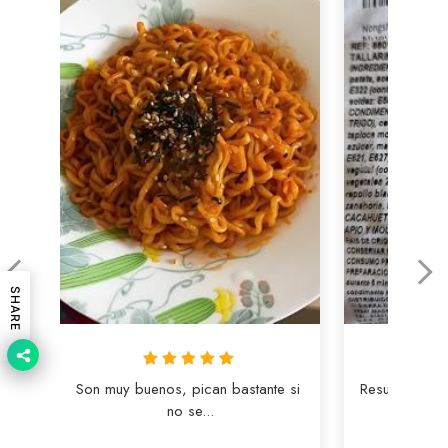
SHARE
Son muy buenos, pican bastante si 
Resulta que e
no se...
co