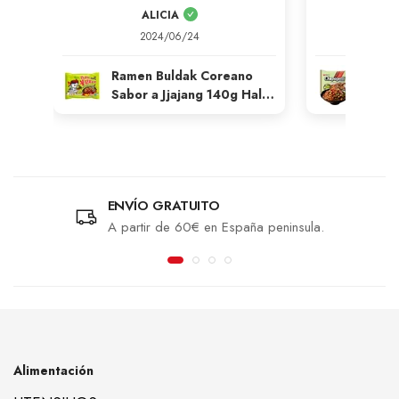
ALICIA
G
2024/06/24
2
Ramen Buldak Coreano
Rame
Sabor a Jjajang 140g Halal
Salte
Samyang
Salsa
Nong
ENVÍO GRATUITO
A partir de 60€ en España peninsula.
Alimentación