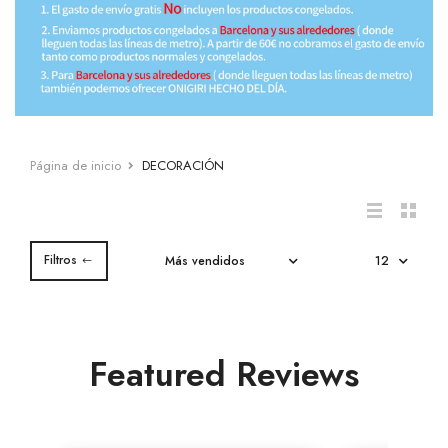
Salsa sésamo
Cup
Salsa ostra
Otros
Salsa agridulce
Página de inicio
DECORACIÓN
Leche de coco
Pasta de Wasabi
Filtros
Caldo Concentrado para Ramen
Salsa Lee Kum Kee
Featured Reviews
Otras salsas