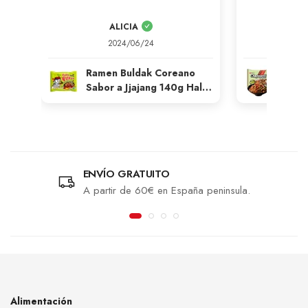
ALICIA
G
2024/06/24
2
Ramen Buldak Coreano
Rame
Sabor a Jjajang 140g Halal
Salte
Samyang
Salsa
Nong
ENVÍO GRATUITO
A partir de 60€ en España peninsula.
Alimentación