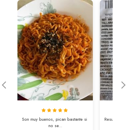
Son muy buenos, pican bastante si 
Resulta que e
no se...
co