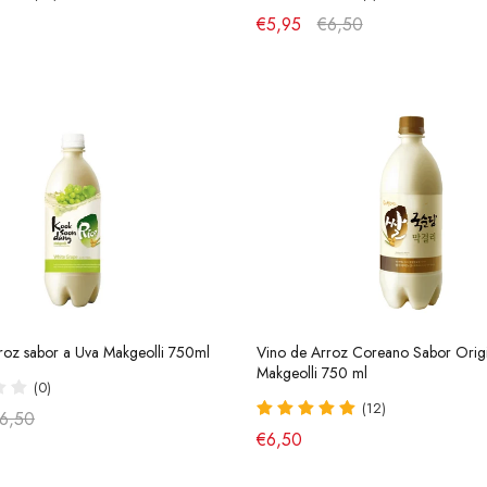
€5,95
€6,50
roz sabor a Uva Makgeolli 750ml
Vino de Arroz Coreano Sabor Origi
Makgeolli 750 ml
(0)
(12)
6,50
€6,50