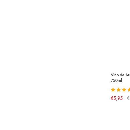
Vino de Ar
750ml
€5,95
€