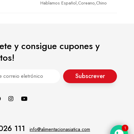
Hablamos Español,Coreano,Chino
bete y consigue cupones y
tos!
Subscrever
026 111
info@alimentacionasiatica.com
1