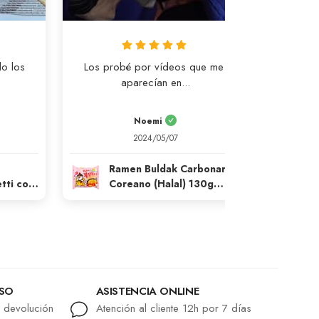
o los 
Los probé por vídeos que me 
aparecían en...
Noemi
2024/05/07
Ramen Buldak Carbonara
R
tti con
Coreano (Halal) 130g
Cor
l 140g
SamYang
S
LSO
ASISTENCIA ONLINE
r devolución
Atención al cliente 12h por 7 días