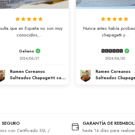
sulta que en España no son muy 
Nunca antes había probad
conocidos,...
chapagetti y...
Galiano
🅷🅴🆁🅼🅴🆂
2024/06/21
2024/06/20
Ramen Coreanos
Ramen Coreanos
Salteados Chapagetti con
Salteados Chapage
Salsa Chajang Halal 140g
Salsa Chajang Hala
Nongshim
Nongshim
 SEGURO
GARANTÍA DE REEMBO
os con Certificado SSL /
hasta 14 días para realiza