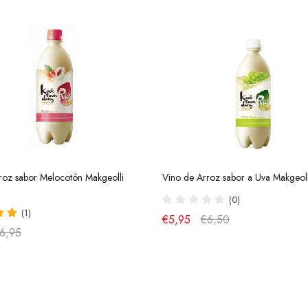
roz sabor Melocotón Makgeolli
Vino de Arroz sabor a Uva Makgeol
(0)
(1)
€5,95
€6,50
6,95