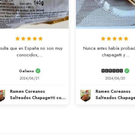
sulta que en España no son muy 
Nunca antes había probad
conocidos,...
chapagetti y...
Galiano
🅷🅴🆁🅼🅴🆂
2024/06/21
2024/06/20
Ramen Coreanos
Ramen Coreanos
Salteados Chapagetti con
Salteados Chapage
Salsa Chajang Halal 140g
Salsa Chajang Hala
Nongshim
Nongshim