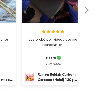
Che
o los 
Los probé por vídeos que me 
aparecían en...
Noemi
2024/05/07
Ramen Buldak Carbonara
R
tti con
Coreano (Halal) 130g
Cor
l 140g
SamYang
S