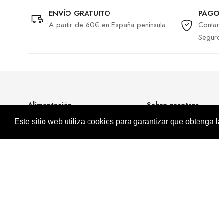
ENVÍO GRATUITO
PAGO
A partir de 60€ en España peninsula.
Contam
Segur
Alimentación
Sobre nosotros
Este sitio web utiliza cookies para garantizar que obtenga 
UTENSILIOS
Contactanos
BEBIDAS
Affiliate
DULCES Y PATATAS
Seguimiento de Env
RAMENS INSTÁNTANEOS
PARA HACER SUSHI