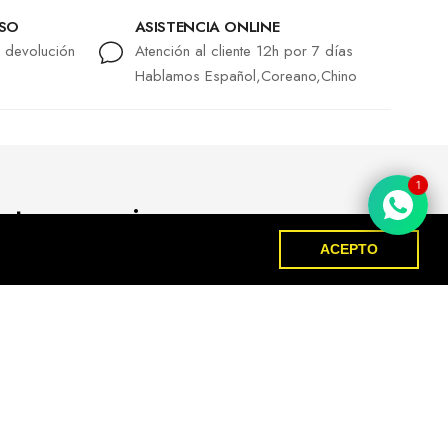
LSO
ASISTENCIA ONLINE
r devolución
Atención al cliente 12h por 7 días
Hablamos Español,Coreano,Chino
1
bete y consigue cupones y
tos!
ACEPTO
Subscrever