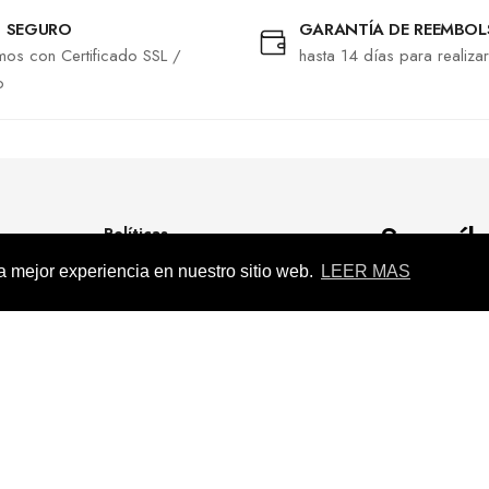
 SEGURO
GARANTÍA DE REEMBO
os con Certificado SSL /
hasta 14 días para realiza
o
¡Suscrí
Políticas
descuen
la mejor experiencia en nuestro sitio web.
LEER MAS
Términos del Servicio
Política de Privacidad
ios
Política de envío
Políticas de Reembolso